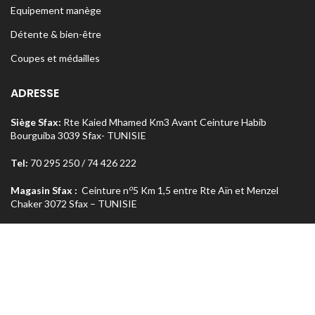
Equipement manège
Détente & bien-être
Coupes et médailles
ADRESSE
Siège Sfax:
Rte Kaied Mhamed Km3 Avant Ceinture Habib
Bourguiba 3039 Sfax- TUNISIE
Tel:
70 295 250 / 74 426 222
o
Magasin Sfax :
Ceinture n
5 Km 1,5 entre Rte Aïn et Menzel
Chaker 3072 Sfax – TUNISIE
Tel:
74 462 303
Magasin Tunis
: Rue Med Salah Bel Haj Résidence Errabi Magasin
o
n
A2 Ariana 2080 Tunis – TUNISIE
Tel:
71 708 464