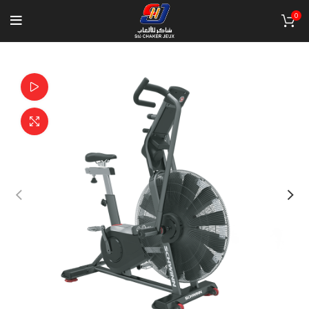
0
Watch video
Click to enlarge