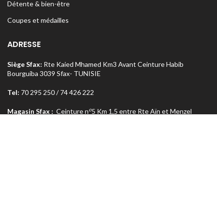
Détente & bien-être
Coupes et médailles
ADRESSE
Siège Sfax:
Rte Kaied Mhamed Km3 Avant Ceinture Habib
Bourguiba 3039 Sfax- TUNISIE
Tel:
70 295 250 / 74 426 222
o
Magasin Sfax :
Ceinture n
5 Km 1,5 entre Rte Aïn et Menzel
Chaker 3072 Sfax – TUNISIE
Tel:
74 462 303
Magasin Tunis
: Rue Med Salah Bel Haj Résidence Errabi Magasin
o
n
A2 Ariana 2080 Tunis – TUNISIE
Tel:
71 708 464