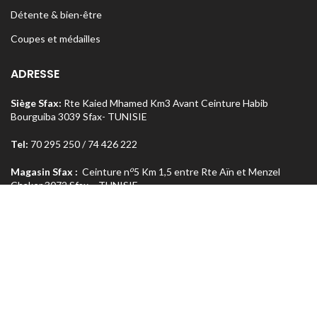
Détente & bien-être
Coupes et médailles
ADRESSE
Siège Sfax:
Rte Kaied Mhamed Km3 Avant Ceinture Habib
Bourguiba 3039 Sfax- TUNISIE
Tel:
70 295 250 / 74 426 222
o
Magasin Sfax :
Ceinture n
5 Km 1,5 entre Rte Aïn et Menzel
Chaker 3072 Sfax – TUNISIE
Tel:
74 462 303
Magasin Tunis
: Rue Med Salah Bel Haj Résidence Errabi Magasin
o
n
A2 Ariana 2080 Tunis – TUNISIE
Tel:
71 708 464