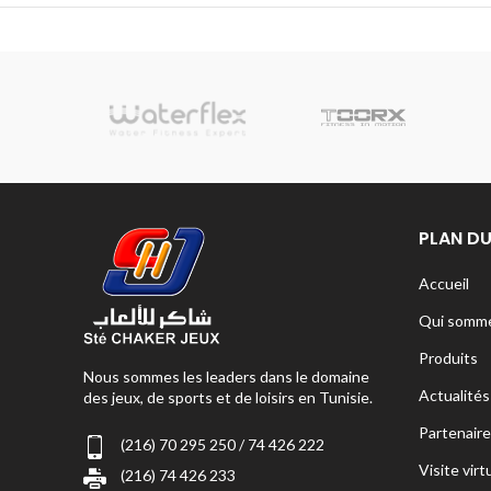
sionnelle
PLAN DU
Accueil
Qui somme
Produits
Nous sommes les leaders dans le domaine
Actualités
des jeux, de sports et de loisirs en Tunisie.
Partenaire
(216) 70 295 250 / 74 426 222
Visite virt
(216) 74 426 233