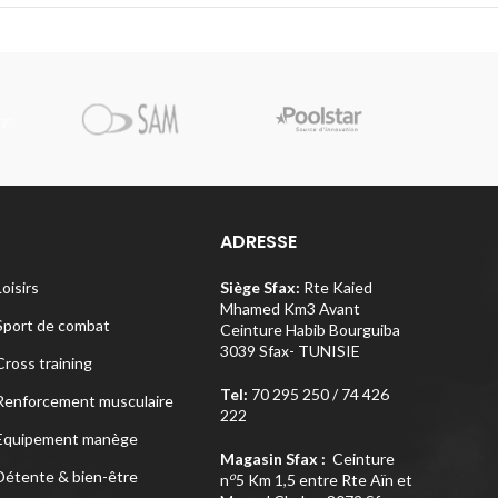
Pi
ADRESSE
Loisirs
Siège Sfax:
Rte Kaied
Mhamed Km3 Avant
Sport de combat
Ceinture Habib Bourguiba
3039 Sfax- TUNISIE
Cross training
Tel:
70 295 250 / 74 426
Renforcement musculaire
222
Equipement manège
Magasin Sfax :
Ceinture
Détente & bien-être
o
n
5 Km 1,5 entre Rte Aïn et