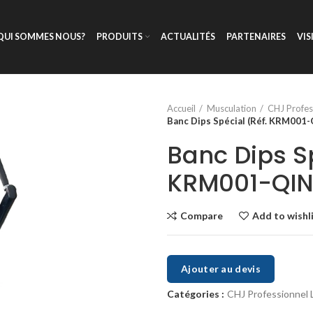
QUI SOMMES NOUS?
PRODUITS
ACTUALITÉS
PARTENAIRES
VIS
Accueil
Musculation
CHJ Profes
Banc Dips Spécial (Réf. KRM001
Banc Dips Sp
KRM001-QI
Compare
Add to wishl
Ajouter au devis
Catégories :
CHJ Professionnel 