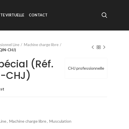
ITE VIRTUELLE
CONTACT
sionnel Line
Machine charge libre
-QIN-CHJ)
écial (Réf.
CHJ professionnelle
N-CHJ)
ist
Line
,
Machine charge libre
,
Musculation