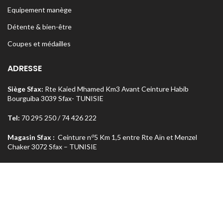
Equipement manège
Détente & bien-être
Coupes et médailles
ADRESSE
Siège Sfax:
Rte Kaied Mhamed Km3 Avant Ceinture Habib
Bourguiba 3039 Sfax- TUNISIE
Tel:
70 295 250 / 74 426 222
o
Magasin Sfax :
Ceinture n
5 Km 1,5 entre Rte Aïn et Menzel
Chaker 3072 Sfax – TUNISIE
Tel:
74 462 303
Magasin Tunis
: Rue Med Salah Bel Haj Résidence Errabi Magasin
o
n
A2 Ariana 2080 Tunis – TUNISIE
Tel:
71 708 464