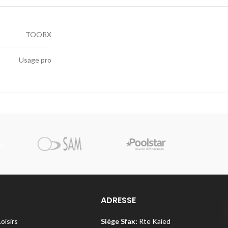
TOORX
Usage pro
Pi
ADRESSE
Loisirs
Siège Sfax:
Rte Kaied