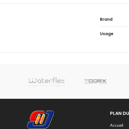
Brand
Usage
sionnelle
PLAN DU
Accueil