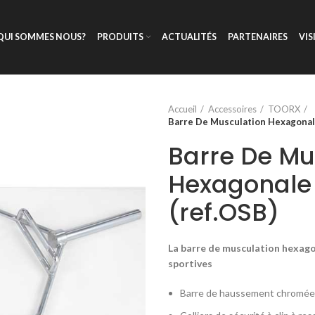
QUI SOMMES NOUS?
PRODUITS
ACTUALITÉS
PARTENAIRES
VIS
Accueil
Accessoires
TOORX
Barre De Musculation Hexagonal
Barre De Mu
Hexagonale
(ref.OSB)
La barre de musculation hexago
sportives
Barre de haussement chromée 