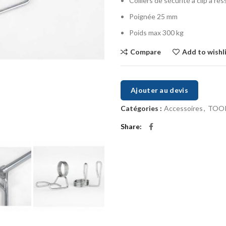
Colliers de sécurité à clip à res
Poignée 25 mm
Poids max 300 kg
Compare
Add to wishl
Ajouter au devis
Catégories :
Accessoires
,
TOO
Share