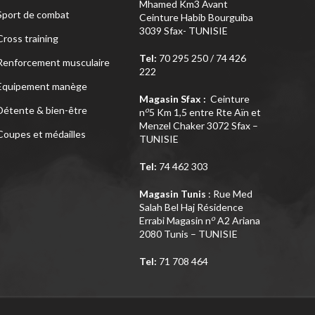
Mhamed Km3 Avant
Sport de combat
Ceinture Habib Bourguiba
3039 Sfax- TUNISIE
Cross training
Tel:
70 295 250 / 74 426
Renforcement musculaire
222
Equipement manège
Magasin Sfax :
Ceinture
Détente & bien-être
o
n
5 Km 1,5 entre Rte Aïn et
Menzel Chaker 3072 Sfax –
Coupes et médailles
TUNISIE
Tel:
74 462 303
Magasin Tunis
: Rue Med
Salah Bel Haj Résidence
o
Errabi Magasin n
A2 Ariana
2080 Tunis – TUNISIE
Tel:
71 708 464