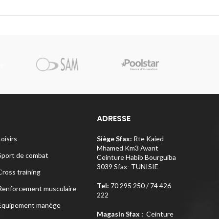
Pi
ADRESSE
Loisirs
Siège Sfax:
Rte Kaied
Mhamed Km3 Avant
Sport de combat
Ceinture Habib Bourguiba
3039 Sfax- TUNISIE
Cross training
Tel:
70 295 250 / 74 426
Renforcement musculaire
222
Equipement manège
Magasin Sfax :
Ceinture