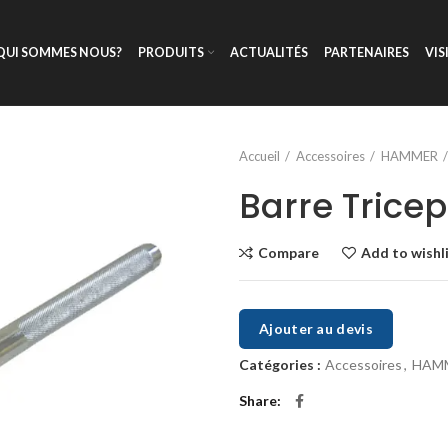
QUI SOMMES NOUS?
PRODUITS
ACTUALITÉS
PARTENAIRES
VIS
Accueil
Accessoires
HAMMER
Barre Tricep
Compare
Add to wishl
Ajouter au devis
Catégories :
Accessoires
,
HAM
Share