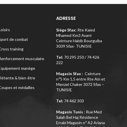
ADRESSE
Loisirs
Siège Sfax:
Rte Kaied
Mhamed Km3 Avant
Sport de combat
Ceinture Habib Bourguiba
3039 Sfax- TUNISIE
Cross training
Tel:
70 295 250 / 74 426
Renforcement musculaire
222
Equipement manège
Magasin Sfax :
Ceinture
Détente & bien-être
o
n
5 Km 1,5 entre Rte Aïn et
Menzel Chaker 3072 Sfax –
Coupes et médailles
TUNISIE
Tel:
74 462 303
Magasin Tunis
: Rue Med
Salah Bel Haj Résidence
o
Errabi Magasin n
A2 Ariana