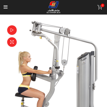
0
Watch video
Click to enlarge