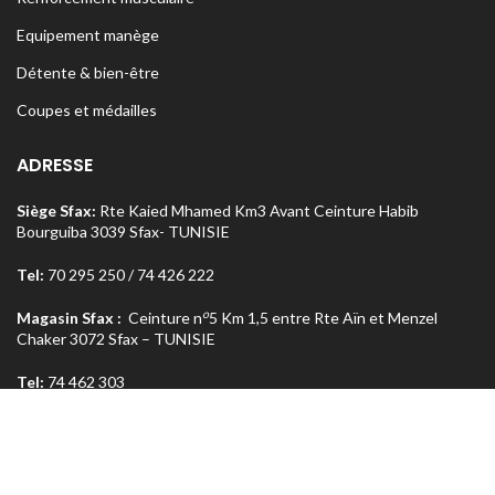
Equipement manège
Détente & bien-être
Coupes et médailles
ADRESSE
Siège Sfax:
Rte Kaied Mhamed Km3 Avant Ceinture Habib
Bourguiba 3039 Sfax- TUNISIE
Tel:
70 295 250 / 74 426 222
o
Magasin Sfax :
Ceinture n
5 Km 1,5 entre Rte Aïn et Menzel
Chaker 3072 Sfax – TUNISIE
Tel:
74 462 303
Magasin Tunis
: Rue Med Salah Bel Haj Résidence Errabi Magasin
o
n
A2 Ariana 2080 Tunis – TUNISIE
Tel:
71 708 464