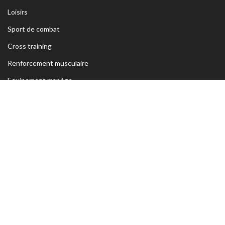
Loisirs
Sport de combat
Cross training
Renforcement musculaire
Equipement manège
Détente & bien-être
Coupes et médailles
ADRESSE
Siège Sfax:
Rte Kaied Mhamed Km3 Avant Ceinture Habib
Bourguiba 3039 Sfax- TUNISIE
Tel:
70 295 250 / 74 426 222
o
Magasin Sfax :
Ceinture n
5 Km 1,5 entre Rte Aïn et Menzel
Chaker 3072 Sfax – TUNISIE