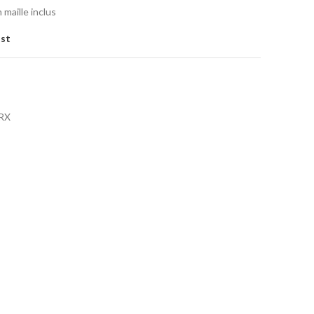
 maille inclus
ist
RX