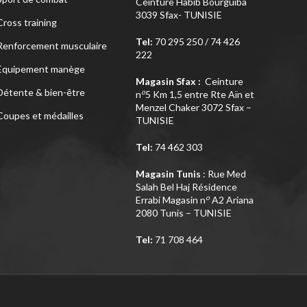
Ceinture Habib Bourguiba
3039 Sfax- TUNISIE
Cross training
Tel:
70 295 250 / 74 426
Renforcement musculaire
222
Equipement manège
Magasin Sfax :
Ceinture
Détente & bien-être
o
n
5 Km 1,5 entre Rte Aïn et
Menzel Chaker 3072 Sfax –
Coupes et médailles
TUNISIE
Tel:
74 462 303
Magasin Tunis
: Rue Med
Salah Bel Haj Résidence
o
Errabi Magasin n
A2 Ariana
2080 Tunis – TUNISIE
Tel:
71 708 464