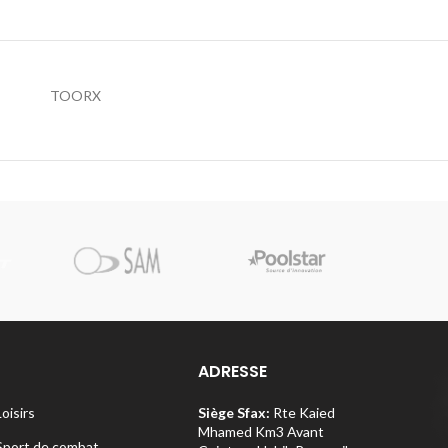
TOORX
Pi
ADRESSE
Loisirs
Siège Sfax:
Rte Kaied
Mhamed Km3 Avant
Sport de combat