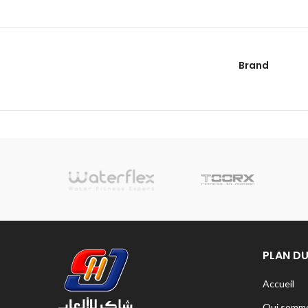
Brand
sionnelle
PLAN DU
Accueil
Qui somme