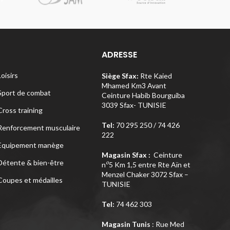
ADRESSE
Loisirs
Siège Sfax:
Rte Kaied
Mhamed Km3 Avant
Sport de combat
Ceinture Habib Bourguiba
3039 Sfax- TUNISIE
Cross training
Tel:
70 295 250 / 74 426
Renforcement musculaire
222
Equipement manège
Magasin Sfax :
Ceinture
Détente & bien-être
o
n
5 Km 1,5 entre Rte Aïn et
Menzel Chaker 3072 Sfax –
Coupes et médailles
TUNISIE
Tel:
74 462 303
Magasin Tunis
: Rue Med