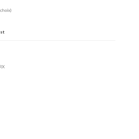
choix)
ist
RX