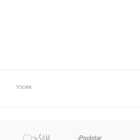
TOORX
Pi