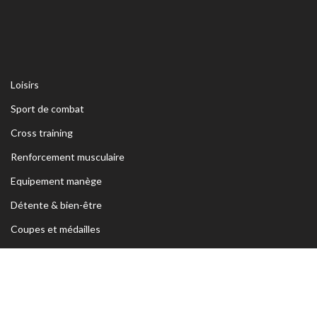
Loisirs
Sport de combat
Cross training
Renforcement musculaire
Equipement manège
Détente & bien-être
Coupes et médailles
ADRESSE
Siège Sfax:
Rte Kaied Mhamed Km3 Avant Ceinture Habib
Bourguiba 3039 Sfax- TUNISIE