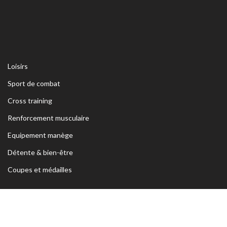
Loisirs
Sport de combat
Cross training
Renforcement musculaire
Equipement manège
Détente & bien-être
Coupes et médailles
ADRESSE
Siège Sfax:
Rte Kaied Mhamed Km3 Avant Ceinture Habib
Bourguiba 3039 Sfax- TUNISIE