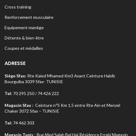
Cross training
Renforcement musculaire
Equipement manège
Détente & bien-être
Coupes et médailles
ADRESSE
Siège Sfax:
Rte Kaied Mhamed Km3 Avant Ceinture Habib
Bourguiba 3039 Sfax- TUNISIE
Tel:
70 295 250 / 74 426 222
o
Magasin Sfax :
Ceinture n
5 Km 1,5 entre Rte Aïn et Menzel
Chaker 3072 Sfax – TUNISIE
Tel:
74 462 303
Magasin Tunis
: Rue Med Salah Bel Haj Résidence Errabi Magasin