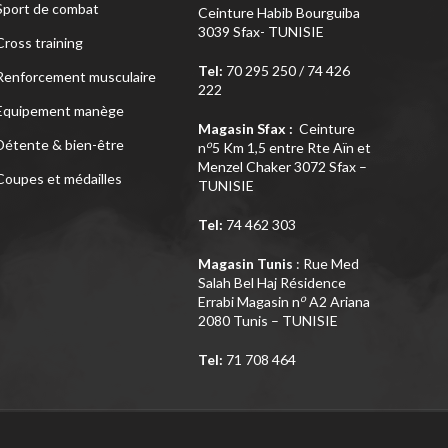
Sport de combat
Ceinture Habib Bourguiba
3039 Sfax- TUNISIE
Cross training
Tel:
70 295 250 / 74 426
Renforcement musculaire
222
Equipement manège
Magasin Sfax :
Ceinture
Détente & bien-être
o
n
5 Km 1,5 entre Rte Aïn et
Menzel Chaker 3072 Sfax –
Coupes et médailles
TUNISIE
Tel:
74 462 303
Magasin Tunis
: Rue Med
Salah Bel Haj Résidence
o
Errabi Magasin n
A2 Ariana
2080 Tunis – TUNISIE
Tel:
71 708 464