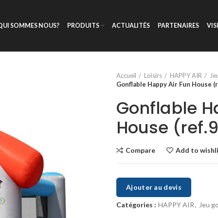
QUI SOMMES NOUS?
PRODUITS
ACTUALITÉS
PARTENAIRES
VIS
Accueil
Loisirs
HAPPY AIR
Je
Gonflable Happy Air Fun House (r
Gonflable H
House (ref.
Compare
Add to wishl
Ajouter au devis
Catégories :
HAPPY AIR
,
Jeu go