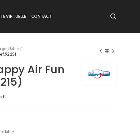
ITE VIRTUELLE
CONTACT
u gonflable
ef.9215)
appy Air Fun
9215)
ist
nflable