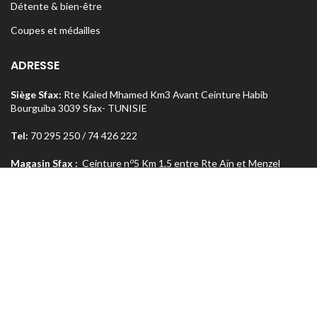
Détente & bien-être
Coupes et médailles
ADRESSE
Siège Sfax:
Rte Kaied Mhamed Km3 Avant Ceinture Habib
Bourguiba 3039 Sfax- TUNISIE
Tel:
70 295 250 / 74 426 222
o
Magasin Sfax :
Ceinture n
5 Km 1,5 entre Rte Aïn et Menzel
Chaker 3072 Sfax – TUNISIE
Tel:
74 462 303
Magasin Tunis
: Rue Med Salah Bel Haj Résidence Errabi Magasin
o
n
A2 Ariana 2080 Tunis – TUNISIE
Tel:
71 708 464