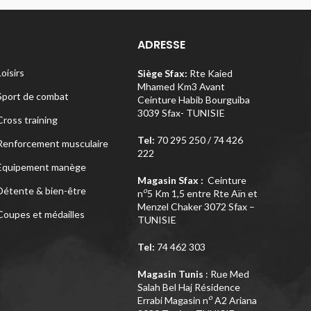
ADRESSE
Loisirs
Siège Sfax:
Rte Kaied
Mhamed Km3 Avant
Sport de combat
Ceinture Habib Bourguiba
3039 Sfax- TUNISIE
Cross training
Tel:
70 295 250 / 74 426
Renforcement musculaire
222
Equipement manège
Magasin Sfax :
Ceinture
Détente & bien-être
o
n
5 Km 1,5 entre Rte Aïn et
Menzel Chaker 3072 Sfax –
Coupes et médailles
TUNISIE
Tel:
74 462 303
Magasin Tunis
: Rue Med
Salah Bel Haj Résidence
o
Errabi Magasin n
A2 Ariana