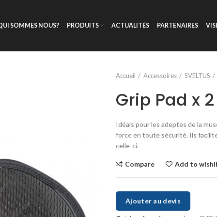
QUI SOMMES NOUS?
PRODUITS
ACTUALITÉS
PARTENAIRES
VIS
Accueil
Accessoires
SVELTUS
Grip Pad x 2
Idéals pour les adeptes de la musc
force en toute sécurité. Ils facili
celle-ci.
Compare
Add to wishl
Ajouter au devis