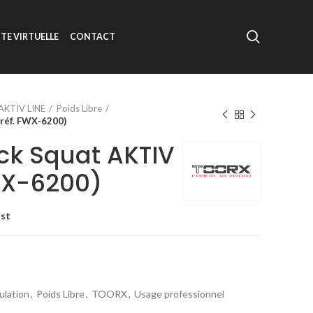
ITE VIRTUELLE
CONTACT
AKTIV LINE
Poids Libre
(réf. FWX-6200)
ck Squat AKTIV
FWX-6200)
ist
lation
,
Poids Libre
,
TOORX
,
Usage professionnel