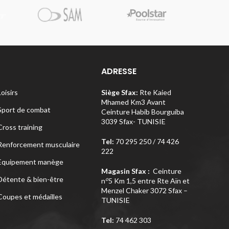
Pi
ADRESSE
Loisirs
Siège Sfax:
Rte Kaied
Mhamed Km3 Avant
Sport de combat
Ceinture Habib Bourguiba
3039 Sfax- TUNISIE
Cross training
Tel:
70 295 250 / 74 426
Renforcement musculaire
222
Equipement manège
Magasin Sfax :
Ceinture
Détente & bien-être
o
n
5 Km 1,5 entre Rte Aïn et
Menzel Chaker 3072 Sfax –
Coupes et médailles
TUNISIE
Tel:
74 462 303