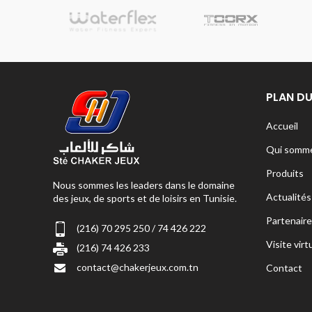
sionnelle
PLAN DU
Accueil
Qui somme
Produits
Nous sommes les leaders dans le domaine
Actualités
des jeux, de sports et de loisirs en Tunisie.
Partenaire
(216) 70 295 250 / 74 426 222
Visite virt
(216) 74 426 233
contact@chakerjeux.com.tn
Contact