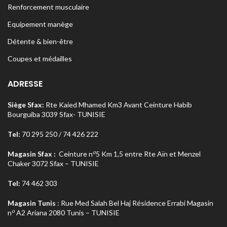
Renforcement musculaire
Equipement manège
Détente & bien-être
Coupes et médailles
ADRESSE
Siège Sfax:
Rte Kaied Mhamed Km3 Avant Ceinture Habib
Bourguiba 3039 Sfax- TUNISIE
Tel:
70 295 250 / 74 426 222
o
Magasin Sfax :
Ceinture n
5 Km 1,5 entre Rte Aïn et Menzel
Chaker 3072 Sfax – TUNISIE
Tel:
74 462 303
Magasin Tunis
: Rue Med Salah Bel Haj Résidence Errabi Magasin
o
n
A2 Ariana 2080 Tunis – TUNISIE