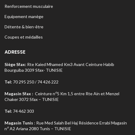
Renforcement musculaire
Equipement manège
Détente & bien-être
Coupes et médailles
ADRESSE
Siège Sfax:
Rte Kaied Mhamed Km3 Avant Ceinture Habib
Bourguiba 3039 Sfax- TUNISIE
Tel:
70 295 250 / 74 426 222
o
Magasin Sfax :
Ceinture n
5 Km 1,5 entre Rte Aïn et Menzel
Chaker 3072 Sfax – TUNISIE
Tel:
74 462 303
Magasin Tunis
: Rue Med Salah Bel Haj Résidence Errabi Magasin
o
n
A2 Ariana 2080 Tunis – TUNISIE