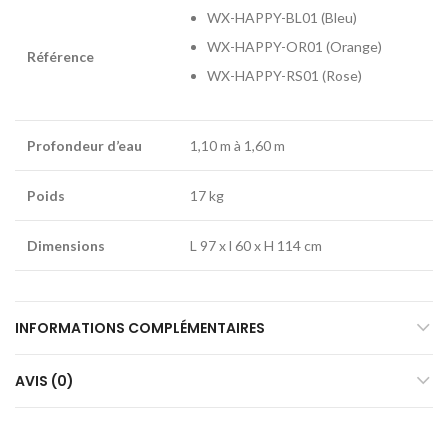
WX-HAPPY-BL01 (Bleu)
WX-HAPPY-OR01 (Orange)
Référence
WX-HAPPY-RS01 (Rose)
Profondeur d’eau
1,10 m à 1,60 m
Poids
17 kg
Dimensions
L 97 x l 60 x H 114 cm
INFORMATIONS COMPLÉMENTAIRES
AVIS (0)