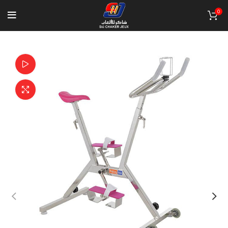
0
Watch video
Click to enlarge