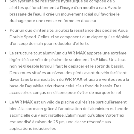
Son système de résistance hydraulique se compose de 5
ailettes qui fonctionnent à l’image d’un moulin à eau. Avec le
brassage de l’eau, il crée un mouvement idéal qui favorise le
drainage pour une remise en forme en douceur
Pour un duo d’intensité, ajoutez la résistance des pédales Aqua
Double Speed. Celles-ci se composent d’un clapet qui se déploie
d’un coup de main pour redoubler d’efforts
La structure tout aluminium du
WR MAX
apporte une extrême
légèreté à ce vélo de piscine de seulement 15,9 kilos. Un atout
non négligeable lorsqu’il faut le déplacer et le sortir du bassin.
Deux roues situées au niveau des pieds avant du vélo facilitent
davantage la manipulation du
WR MAX
et quatre ventouses à la
base de l’aquabike sécurisent celui-ci au fond du bassin. Des
accessoires conçus en silicone pour éviter de marquer le sol
Le
WR MAX
est un vélo de piscine qui résiste particulièrement
bien à la corrosion grâce à l’anodisation de l’aluminium et l’anode
sacrificielle qui y est installée. L’aluminium qu’utilise Waterflex
est anodisé à raison de 25 µm, une classe réservée aux
applications industrielles