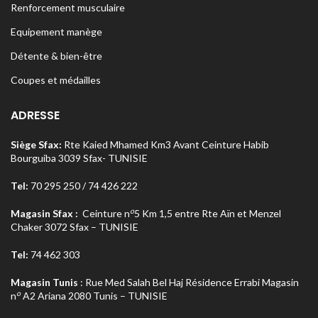
Renforcement musculaire
Equipement manège
Détente & bien-être
Coupes et médailles
ADRESSE
Siège Sfax:
Rte Kaied Mhamed Km3 Avant Ceinture Habib
Bourguiba 3039 Sfax- TUNISIE
Tel:
70 295 250 / 74 426 222
o
Magasin Sfax :
Ceinture n
5 Km 1,5 entre Rte Aïn et Menzel
Chaker 3072 Sfax – TUNISIE
Tel:
74 462 303
Magasin Tunis
: Rue Med Salah Bel Haj Résidence Errabi Magasin
o
n
A2 Ariana 2080 Tunis – TUNISIE