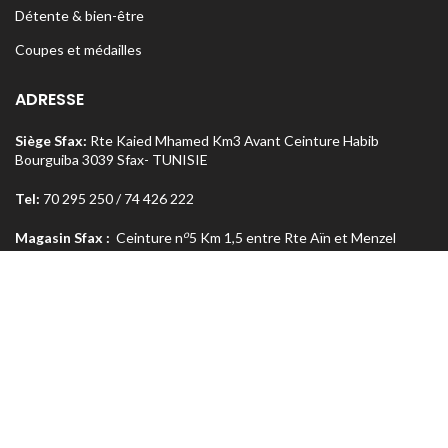
Détente & bien-être
Coupes et médailles
ADRESSE
Siège Sfax:
Rte Kaied Mhamed Km3 Avant Ceinture Habib
Bourguiba 3039 Sfax- TUNISIE
Tel:
70 295 250 / 74 426 222
o
Magasin Sfax :
Ceinture n
5 Km 1,5 entre Rte Aïn et Menzel
Chaker 3072 Sfax – TUNISIE
Tel:
74 462 303
Magasin Tunis
: Rue Med Salah Bel Haj Résidence Errabi Magasin
o
n
A2 Ariana 2080 Tunis – TUNISIE
Tel:
71 708 464