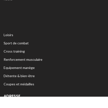
Loisirs
Sport de combat
Cross training
Renforcement musculaire
Equipement manège
Détente & bien-être
Coupes et médailles
ADRESSE
Siège Sfax:
Rte Kaied Mhamed Km3 Avant Ceinture Habib