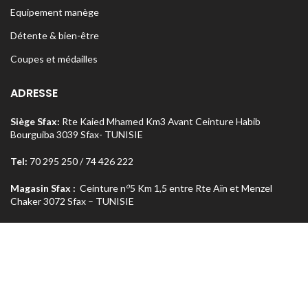
Equipement manège
Détente & bien-être
Coupes et médailles
ADRESSE
Siège Sfax:
Rte Kaied Mhamed Km3 Avant Ceinture Habib
Bourguiba 3039 Sfax- TUNISIE
Tel:
70 295 250 / 74 426 222
o
Magasin Sfax :
Ceinture n
5 Km 1,5 entre Rte Aïn et Menzel
Chaker 3072 Sfax – TUNISIE
Tel:
74 462 303
Magasin Tunis
: Rue Med Salah Bel Haj Résidence Errabi Magasin
o
n
A2 Ariana 2080 Tunis – TUNISIE
Tel:
71 708 464