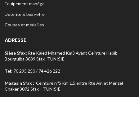
Equipement manège
Détente & bien-être
Coupes et médailles
ADRESSE
Siège Sfax:
Rte Kaied Mhamed Km3 Avant Ceinture Habib
Bourguiba 3039 Sfax- TUNISIE
Tel:
70 295 250 / 74 426 222
o
Magasin Sfax :
Ceinture n
5 Km 1,5 entre Rte Aïn et Menzel
Chaker 3072 Sfax – TUNISIE
Tel:
74 462 303
Magasin Tunis
: Rue Med Salah Bel Haj Résidence Errabi Magasin
o
n
A2 Ariana 2080 Tunis – TUNISIE
Tel:
71 708 464