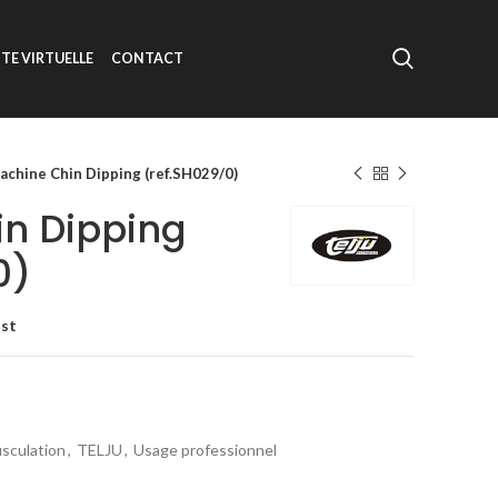
ITE VIRTUELLE
CONTACT
achine Chin Dipping (ref.SH029/0)
n Dipping
0)
ist
sculation
,
TELJU
,
Usage professionnel