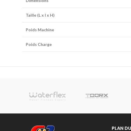
Dimensions
Taille (L x l x H)
Poids Machine
Poids Charge
sionnelle
PLAN DU