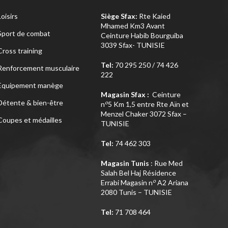
Loisirs
Siège Sfax:
Rte Kaied
Mhamed Km3 Avant
Sport de combat
Ceinture Habib Bourguiba
3039 Sfax- TUNISIE
Cross training
Tel:
70 295 250 / 74 426
Renforcement musculaire
222
Equipement manège
Magasin Sfax :
Ceinture
Détente & bien-être
o
n
5 Km 1,5 entre Rte Aïn et
Menzel Chaker 3072 Sfax –
Coupes et médailles
TUNISIE
Tel:
74 462 303
Magasin Tunis
: Rue Med
Salah Bel Haj Résidence
o
Errabi Magasin n
A2 Ariana
2080 Tunis – TUNISIE
Tel:
71 708 464