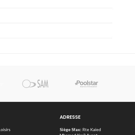
Pi
ADRESSE
Loisirs
Siège Sfax:
Rte Kaied