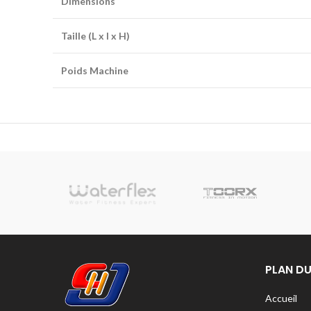
Dimensions
Taille (L x l x H)
Poids Machine
sionnelle
PLAN DU
Accueil