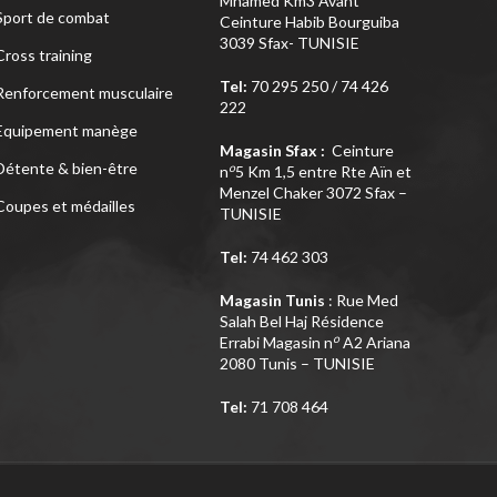
Mhamed Km3 Avant
Sport de combat
Ceinture Habib Bourguiba
3039 Sfax- TUNISIE
Cross training
Tel:
70 295 250 / 74 426
Renforcement musculaire
222
Equipement manège
Magasin Sfax :
Ceinture
Détente & bien-être
o
n
5 Km 1,5 entre Rte Aïn et
Menzel Chaker 3072 Sfax –
Coupes et médailles
TUNISIE
Tel:
74 462 303
Magasin Tunis
: Rue Med
Salah Bel Haj Résidence
o
Errabi Magasin n
A2 Ariana
2080 Tunis – TUNISIE
Tel:
71 708 464