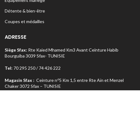
Equipement manège
Détente & bien-être
Coupes et médailles
ADRESSE
Siège Sfax:
Rte Kaied Mhamed Km3 Avant Ceinture Habib
Bourguiba 3039 Sfax- TUNISIE
Tel:
70 295 250 / 74 426 222
o
Magasin Sfax :
Ceinture n
5 Km 1,5 entre Rte Aïn et Menzel
Chaker 3072 Sfax – TUNISIE
Tel:
74 462 303
Magasin Tunis
: Rue Med Salah Bel Haj Résidence Errabi Magasin
o
n
A2 Ariana 2080 Tunis – TUNISIE
Tel:
71 708 464