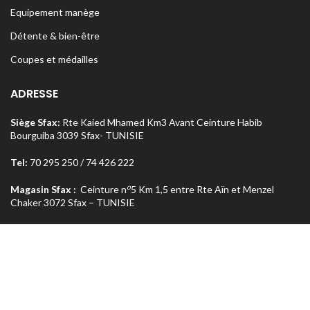
Equipement manège
Détente & bien-être
Coupes et médailles
ADRESSE
Siège Sfax:
Rte Kaied Mhamed Km3 Avant Ceinture Habib
Bourguiba 3039 Sfax- TUNISIE
Tel:
70 295 250 / 74 426 222
o
Magasin Sfax :
Ceinture n
5 Km 1,5 entre Rte Aïn et Menzel
Chaker 3072 Sfax – TUNISIE
Tel:
74 462 303
Magasin Tunis
: Rue Med Salah Bel Haj Résidence Errabi Magasin
o
n
A2 Ariana 2080 Tunis – TUNISIE
Tel:
71 708 464