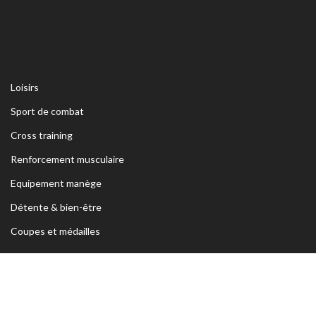
Loisirs
Sport de combat
Cross training
Renforcement musculaire
Equipement manège
Détente & bien-être
Coupes et médailles
ADRESSE
Siège Sfax:
Rte Kaied Mhamed Km3 Avant Ceinture Habib
Bourguiba 3039 Sfax- TUNISIE