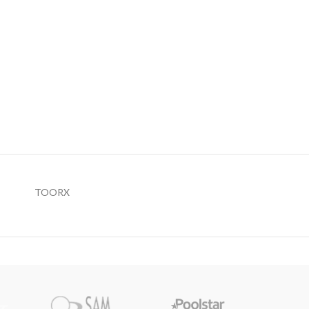
TOORX
Pi