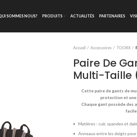
QUI SOMMES NOUS?
PRODUITS
ACTUALITÉS
PARTENAIRES
VIS
Accueil
Accessoires
TOORX
Paire De Gan
Multi-Taille
Cette paire de gants de mus
protection et une
Chaque gant possède des an
facil
Matières : cuir, spandex et dai
Anneaux entre les doigts pour 