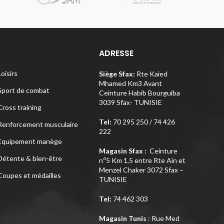
ADRESSE
Loisirs
Siège Sfax:
Rte Kaied
Mhamed Km3 Avant
Sport de combat
Ceinture Habib Bourguiba
3039 Sfax- TUNISIE
Cross training
Tel:
70 295 250 / 74 426
Renforcement musculaire
222
Equipement manège
Magasin Sfax :
Ceinture
Détente & bien-être
o
n
5 Km 1,5 entre Rte Aïn et
Menzel Chaker 3072 Sfax –
Coupes et médailles
TUNISIE
Tel:
74 462 303
Magasin Tunis
: Rue Med