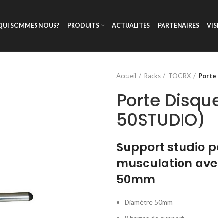
QUI SOMMES NOUS?
PRODUITS
ACTUALITÉS
PARTENAIRES
VIS
Accueil
Racks
TOORX
Porte
Porte Disqu
50STUDIO)
Support studio p
musculation
ave
50mm
Diamètre 50mm
8 barres de support