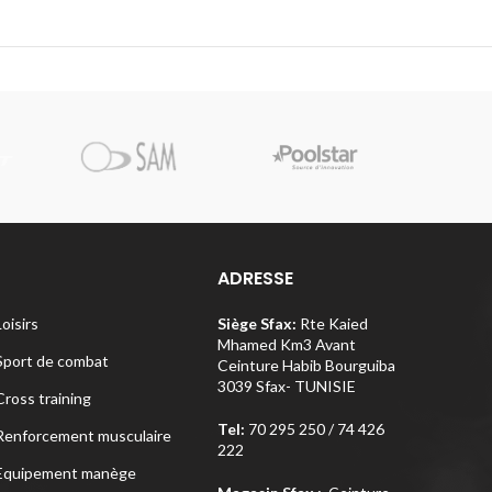
Pi
ADRESSE
Loisirs
Siège Sfax:
Rte Kaied
Mhamed Km3 Avant
Sport de combat
Ceinture Habib Bourguiba
3039 Sfax- TUNISIE
Cross training
Tel:
70 295 250 / 74 426
Renforcement musculaire
222
Equipement manège