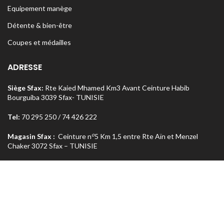
Equipement manège
Détente & bien-être
Coupes et médailles
ADRESSE
Siège Sfax:
Rte Kaied Mhamed Km3 Avant Ceinture Habib
Bourguiba 3039 Sfax- TUNISIE
Tel:
70 295 250 / 74 426 222
o
Magasin Sfax :
Ceinture n
5 Km 1,5 entre Rte Aïn et Menzel
Chaker 3072 Sfax – TUNISIE
Tel:
74 462 303
Magasin Tunis
: Rue Med Salah Bel Haj Résidence Errabi Magasin
o
n
A2 Ariana 2080 Tunis – TUNISIE
Tel:
71 708 464