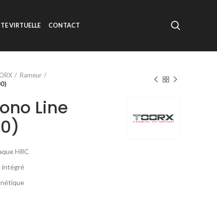
ITE VIRTUELLE
CONTACT
ORX
Rameur
0)
ono Line
00)
diaque HRC
l intégré
gnétique