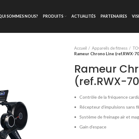
QUI SOMMES NOUS?
PRODUITS
ACTUALITÉS
PARTENAIRES
VIS
Accueil
Appareils de fitness
TO
Rameur Chrono Line (ref.RWX-70
Rameur Chr
(ref.RWX-7
Contrôle de la fréquence car
Récepteur d’impulsions sans fi
Système de freinage air et ma
Gain d’espace