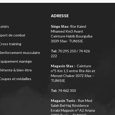
ADRESSE
Loisirs
Siège Sfax:
Rte Kaied
Mhamed Km3 Avant
Sport de combat
Ceinture Habib Bourguiba
3039 Sfax- TUNISIE
Cross training
Tel:
70 295 250 / 74 426
Renforcement musculaire
222
Equipement manège
Magasin Sfax :
Ceinture
Détente & bien-être
o
n
5 Km 1,5 entre Rte Aïn et
Menzel Chaker 3072 Sfax –
Coupes et médailles
TUNISIE
Tel:
74 462 303
Magasin Tunis
: Rue Med
Salah Bel Haj Résidence
o
Errabi Magasin n
A2 Ariana