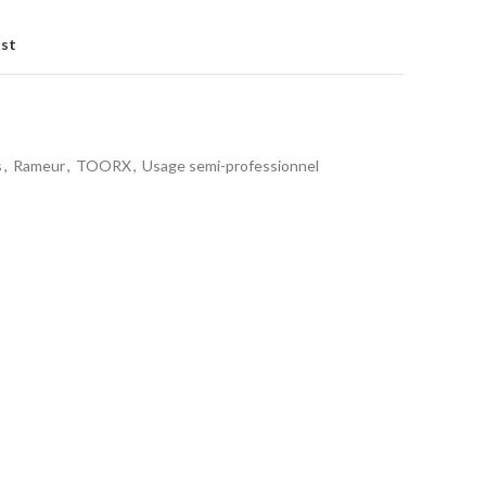
ist
s
,
Rameur
,
TOORX
,
Usage semi-professionnel