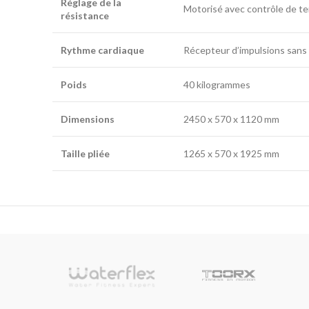
Réglage de la
Motorisé avec contrôle de te
résistance
Rythme cardiaque
Récepteur d’impulsions sans f
Poids
40 kilogrammes
Dimensions
2450 x 570 x 1120 mm
Taille pliée
1265 x 570 x 1925 mm
sionnelle