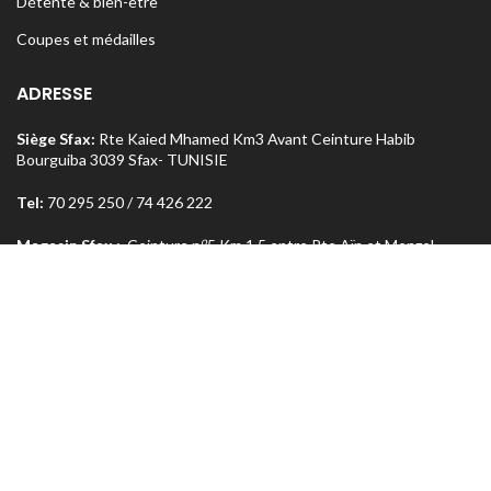
Détente & bien-être
Coupes et médailles
ADRESSE
Siège Sfax:
Rte Kaied Mhamed Km3 Avant Ceinture Habib
Bourguiba 3039 Sfax- TUNISIE
Tel:
70 295 250 / 74 426 222
o
Magasin Sfax :
Ceinture n
5 Km 1,5 entre Rte Aïn et Menzel
Chaker 3072 Sfax – TUNISIE
Tel:
74 462 303
Magasin Tunis
: Rue Med Salah Bel Haj Résidence Errabi Magasin
o
n
A2 Ariana 2080 Tunis – TUNISIE
Tel:
71 708 464