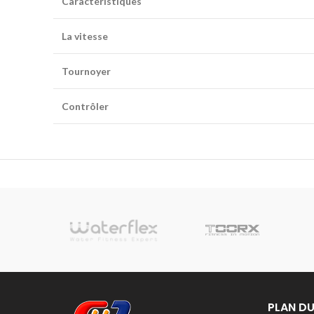
Caractéristiques
La vitesse
Tournoyer
Contrôler
sionnelle
PLAN DU