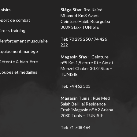
Loisirs
Siège Sfax:
Rte Kaied
Mhamed Km3 Avant
Sport de combat
Ceinture Habib Bourguiba
3039 Sfax- TUNISIE
Cross training
Tel:
70 295 250 / 74 426
Renforcement musculaire
222
Equipement manège
Magasin Sfax :
Ceinture
Détente & bien-être
o
n
5 Km 1,5 entre Rte Aïn et
Menzel Chaker 3072 Sfax –
Coupes et médailles
TUNISIE
Tel:
74 462 303
Magasin Tunis
: Rue Med
Salah Bel Haj Résidence
o
Errabi Magasin n
A2 Ariana
2080 Tunis – TUNISIE
Tel:
71 708 464