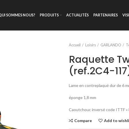
QUI SOMMES NOUS?
PRODUITS
ACTUALITÉS
PARTENAIRES
VIS
Accueil
Loisirs
GARLANDO
T
Raquette Tw
(ref.2C4-117
Lame en contreplaqué dur de 6 
éponge 1,8 mm
Caoutchouc inversé code ITTF « 
Compare
Add to wishl