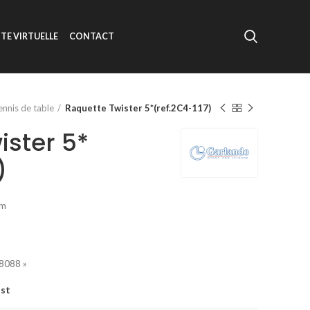
ITE VIRTUELLE
CONTACT
ennis de table
Raquette Twister 5*(ref.2C4-117)
ister 5*
)
mm
8088 »
ist