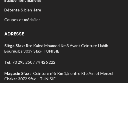
Equipement manège
Détente & bien-être
Coupes et médailles
ADRESSE
Siège Sfax:
Rte Kaied Mhamed Km3 Avant Ceinture Habib
Bourguiba 3039 Sfax- TUNISIE
Tel:
70 295 250 / 74 426 222
o
Magasin Sfax :
Ceinture n
5 Km 1,5 entre Rte Aïn et Menzel
Chaker 3072 Sfax – TUNISIE
Tel:
74 462 303
Magasin Tunis
: Rue Med Salah Bel Haj Résidence Errabi Magasin
o
n
A2 Ariana 2080 Tunis – TUNISIE
Tel:
71 708 464