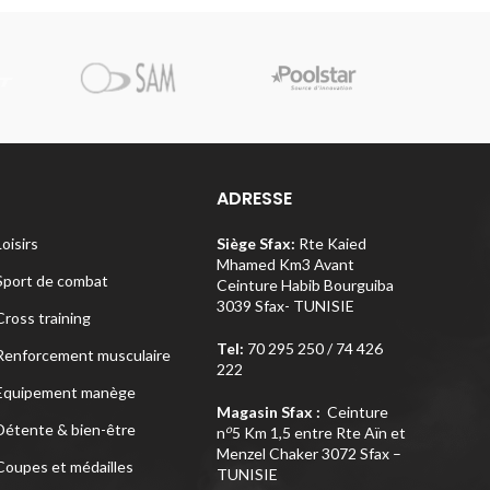
Pi
ADRESSE
Loisirs
Siège Sfax:
Rte Kaied
Mhamed Km3 Avant
Sport de combat
Ceinture Habib Bourguiba
3039 Sfax- TUNISIE
Cross training
Tel:
70 295 250 / 74 426
Renforcement musculaire
222
Equipement manège
Magasin Sfax :
Ceinture
Détente & bien-être
o
n
5 Km 1,5 entre Rte Aïn et
Menzel Chaker 3072 Sfax –
Coupes et médailles
TUNISIE