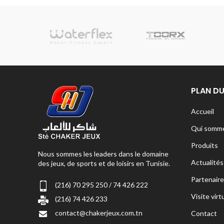
sionnelle
PLAN DU
Accueil
Qui somme
Produits
Nous sommes les leaders dans le domaine
Actualités
des jeux, de sports et de loisirs en Tunisie.
Partenaire
(216) 70 295 250 / 74 426 222
Visite virt
(216) 74 426 233
contact@chakerjeux.com.tn
Contact