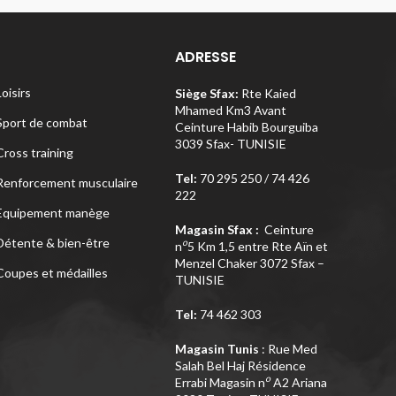
ADRESSE
Loisirs
Siège Sfax:
Rte Kaied
Mhamed Km3 Avant
Sport de combat
Ceinture Habib Bourguiba
3039 Sfax- TUNISIE
Cross training
Tel:
70 295 250 / 74 426
Renforcement musculaire
222
Equipement manège
Magasin Sfax :
Ceinture
Détente & bien-être
o
n
5 Km 1,5 entre Rte Aïn et
Menzel Chaker 3072 Sfax –
Coupes et médailles
TUNISIE
Tel:
74 462 303
Magasin Tunis
: Rue Med
Salah Bel Haj Résidence
o
Errabi Magasin n
A2 Ariana