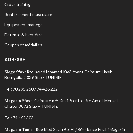
Cross training
Renforcement musculaire
Equipement manège
Détente & bien-être
Coupes et médailles
ADRESSE
Siège Sfax:
Rte Kaied Mhamed Km3 Avant Ceinture Habib
Bourguiba 3039 Sfax- TUNISIE
Tel:
70 295 250 / 74 426 222
o
Magasin Sfax :
Ceinture n
5 Km 1,5 entre Rte Aïn et Menzel
Chaker 3072 Sfax – TUNISIE
Tel:
74 462 303
Magasin Tunis
: Rue Med Salah Bel Haj Résidence Errabi Magasin