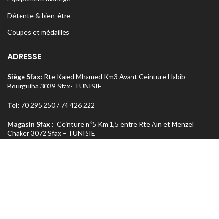
Détente & bien-être
Coupes et médailles
ADRESSE
Siège Sfax:
Rte Kaied Mhamed Km3 Avant Ceinture Habib
Bourguiba 3039 Sfax- TUNISIE
Tel:
70 295 250 / 74 426 222
o
Magasin Sfax :
Ceinture n
5 Km 1,5 entre Rte Aïn et Menzel
Chaker 3072 Sfax – TUNISIE
Tel:
74 462 303
Magasin Tunis
: Rue Med Salah Bel Haj Résidence Errabi Magasin
o
n
A2 Ariana 2080 Tunis – TUNISIE
Tel:
71 708 464