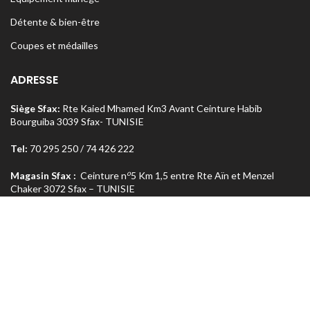
Détente & bien-être
Coupes et médailles
ADRESSE
Siège Sfax:
Rte Kaied Mhamed Km3 Avant Ceinture Habib
Bourguiba 3039 Sfax- TUNISIE
Tel:
70 295 250 / 74 426 222
o
Magasin Sfax :
Ceinture n
5 Km 1,5 entre Rte Aïn et Menzel
Chaker 3072 Sfax – TUNISIE
Tel:
74 462 303
Magasin Tunis
: Rue Med Salah Bel Haj Résidence Errabi Magasin
o
n
A2 Ariana 2080 Tunis – TUNISIE
Tel:
71 708 464