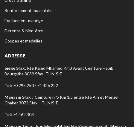
Cross training
Renforcement musculaire
Equipement manège
Détente & bien-être
Coupes et médailles
ADRESSE
Siège Sfax:
Rte Kaied Mhamed Km3 Avant Ceinture Habib
Bourguiba 3039 Sfax- TUNISIE
Tel:
70 295 250 / 74 426 222
o
Magasin Sfax :
Ceinture n
5 Km 1,5 entre Rte Aïn et Menzel
Chaker 3072 Sfax – TUNISIE
Tel:
74 462 303
Magasin Tunis
: Rue Med Salah Bel Haj Résidence Errabi Magasin
o
n
A2 Ariana 2080 Tunis – TUNISIE