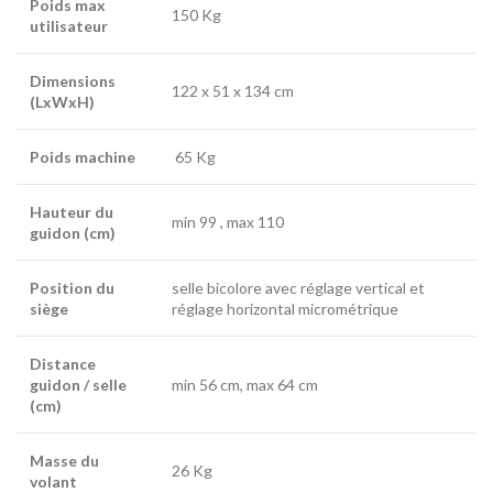
Poids max
150 Kg
utilisateur
Dimensions
122 x 51 x 134 cm
(LxWxH)
Poids machine
65 Kg
Hauteur du
min 99 , max 110
guidon
(cm
)
Position du
selle bicolore avec réglage vertical et
siège
réglage horizontal micrométrique
Distance
guidon / selle
min 56 cm, max 64 cm
(cm)
Masse du
26 Kg
volant