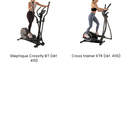
Elleptique Crossfly BT (réf.
Cross trainer XTR (réf. 4110)
4111)