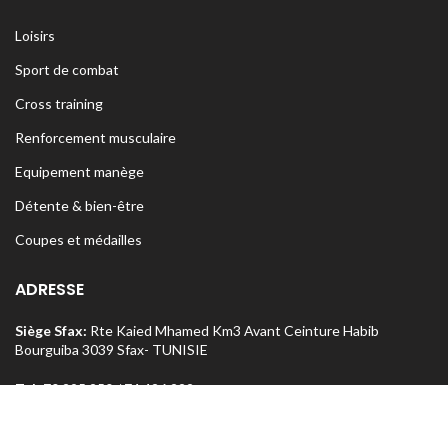
Loisirs
Sport de combat
Cross training
Renforcement musculaire
Equipement manège
Détente & bien-être
Coupes et médailles
ADRESSE
Siège Sfax:
Rte Kaied Mhamed Km3 Avant Ceinture Habib
Bourguiba 3039 Sfax- TUNISIE
Tel:
70 295 250 / 74 426 222
o
Magasin Sfax :
Ceinture n
5 Km 1,5 entre Rte Aïn et Menzel
Chaker 3072 Sfax – TUNISIE