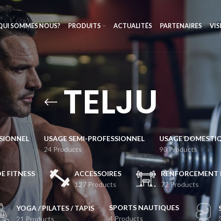
QUI SOMMES NOUS?
PRODUITS
ACTUALITÉS
PARTENAIRES
VIS
TELJU
SIONNEL
USAGE SEMI-PROFESSIONNEL
USAGE DOMESTI
24 Products
90 Products
DE FITNESS
ACCESSOIRES
RENFORCEMENT 
127 Products
72 Products
SPORTS NAUTIQUES
YOGA / PILATES / TAPIS
4 Products
21 Products