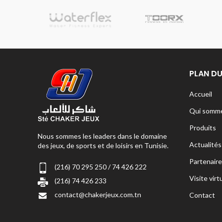
sionnelle
PLAN DU
Accueil
Qui somme
Produits
Nous sommes les leaders dans le domaine
Actualités
des jeux, de sports et de loisirs en Tunisie.
Partenaire
(216) 70 295 250 / 74 426 222
Visite virt
(216) 74 426 233
contact@chakerjeux.com.tn
Contact