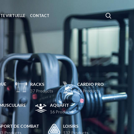
ITE VIRTUELLE
CONTACT
QUE
RACKS
CARDIO PRO
37 Products
46 Products
MUSCULAIRE
AQUAFIT
16 Products
SPORT DE COMBAT
LOISIRS
33 Products
132 Products