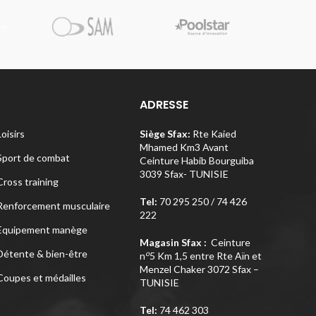
Pi
ADRESSE
Loisirs
Siège Sfax:
Rte Kaied
Mhamed Km3 Avant
Sport de combat
Ceinture Habib Bourguiba
3039 Sfax- TUNISIE
Cross training
Tel:
70 295 250 / 74 426
Renforcement musculaire
222
Equipement manège
Magasin Sfax :
Ceinture
Détente & bien-être
o
n
5 Km 1,5 entre Rte Aïn et
Menzel Chaker 3072 Sfax –
Coupes et médailles
TUNISIE
Tel:
74 462 303