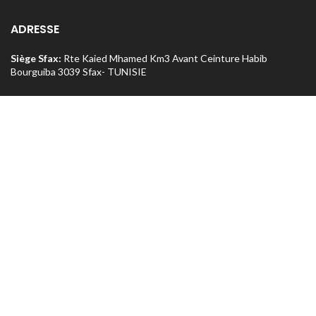
ADRESSE
Siège Sfax:
Rte Kaied Mhamed Km3 Avant Ceinture Habib
Bourguiba 3039 Sfax- TUNISIE
Tel:
70 295 250 / 74 426 222
o
Magasin Sfax :
Ceinture n
5 Km 1,5 entre Rte Aïn et Menzel
Chaker 3072 Sfax – TUNISIE
Tel:
74 462 303
Magasin Tunis
: Rue Med Salah Bel Haj Résidence Errabi Magasin
o
n
A2 Ariana 2080 Tunis – TUNISIE
Tel:
71 708 464