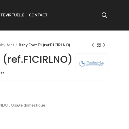
ITE VIRTUELLE
CONTACT
aby-foot
Baby Foot F1 (ref.F1CIRLNO)
 (ref.F1CIRLNO)
ist
NDO
,
Usage domestique