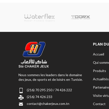
sionnelle
PLAN DU
Accueil
Qui somme
Produits
Nous sommes les leaders dans le domaine
Actualités
des jeux, de sports et de loisirs en Tunisie.
Partenaire
(216) 70 295 250 / 74 426 222
Visite virt
(216) 74 426 233
contact@chakerjeux.com.tn
Contact