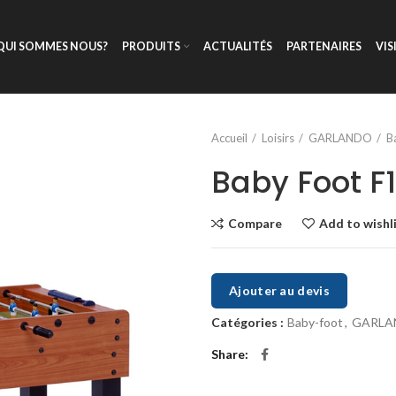
QUI SOMMES NOUS?
PRODUITS
ACTUALITÉS
PARTENAIRES
VIS
Accueil
Loisirs
GARLANDO
B
Baby Foot F1
Compare
Add to wishl
Ajouter au devis
Catégories :
Baby-foot
,
GARLA
Share