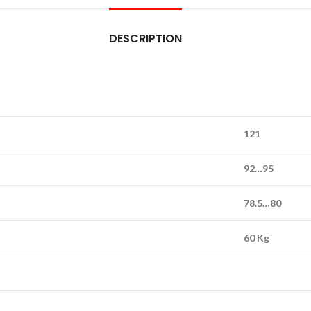
DESCRIPTION
121
92…95
78.5…80
60 Kg